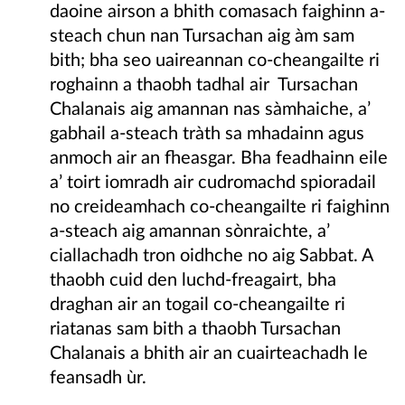
daoine airson a bhith comasach faighinn a-
steach chun nan Tursachan aig àm sam
bith; bha seo uaireannan co-cheangailte ri
roghainn a thaobh tadhal air Tursachan
Chalanais aig amannan nas sàmhaiche, a’
gabhail a-steach tràth sa mhadainn agus
anmoch air an fheasgar. Bha feadhainn eile
a’ toirt iomradh air cudromachd spioradail
no creideamhach co-cheangailte ri faighinn
a-steach aig amannan sònraichte, a’
ciallachadh tron oidhche no aig Sabbat. A
thaobh cuid den luchd-freagairt, bha
draghan air an togail co-cheangailte ri
riatanas sam bith a thaobh Tursachan
Chalanais a bhith air an cuairteachadh le
feansadh ùr.