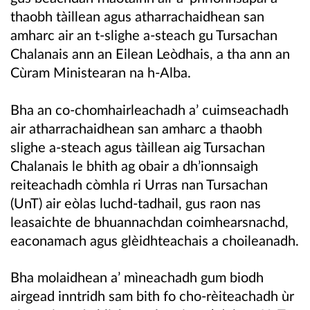
thaobh tàillean agus atharrachaidhean san
amharc air an t-slighe a-steach gu Tursachan
Chalanais ann an Eilean Leòdhais, a tha ann an
Cùram Ministearan na h-Alba.
Bha an co-chomhairleachadh a’ cuimseachadh
air atharrachaidhean san amharc a thaobh
slighe a-steach agus tàillean aig Tursachan
Chalanais le bhith ag obair a dh’ionnsaigh
reiteachadh còmhla ri
Urras nan Tursachan
(UnT)
air eòlas luchd-tadhail, gus raon nas
leasaichte de bhuannachdan coimhearsnachd,
eaconamach agus glèidhteachais a choileanadh.
Bha molaidhean a’ mìneachadh gum biodh
airgead inntridh sam bith fo cho-rèiteachadh ùr