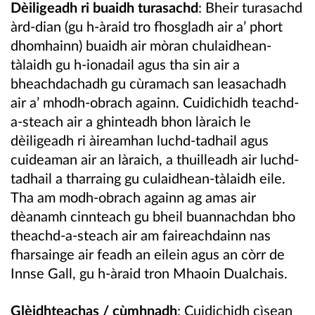
Dèiligeadh ri buaidh turasachd
: Bheir turasachd
àrd-dian (gu h-àraid tro fhosgladh air a’ phort
dhomhainn) buaidh air mòran chulaidhean-
tàlaidh gu h-ionadail agus tha sin air a
bheachdachadh gu cùramach san leasachadh
air a’ mhodh-obrach againn. Cuidichidh teachd-
a-steach air a ghinteadh bhon làraich le
dèiligeadh ri àireamhan luchd-tadhail agus
cuideaman air an làraich, a thuilleadh air luchd-
tadhail a tharraing gu culaidhean-tàlaidh eile.
Tha am modh-obrach againn ag amas air
dèanamh cinnteach gu bheil buannachdan bho
theachd-a-steach air am faireachdainn nas
fharsainge air feadh an eilein agus an còrr de
Innse Gall, gu h-àraid tron Mhaoin Dualchais.
Glèidhteachas / cùmhnadh
: Cuidichidh cìsean