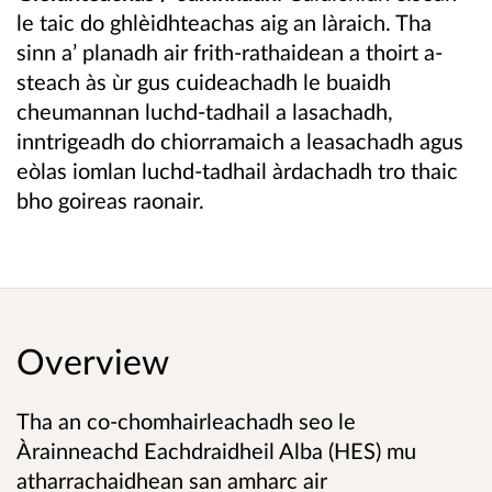
le taic do ghlèidhteachas aig an làraich. Tha
sinn a’ planadh air frith-rathaidean a thoirt a-
steach às ùr gus cuideachadh le buaidh
cheumannan luchd-tadhail a lasachadh,
inntrigeadh do chiorramaich a leasachadh agus
eòlas iomlan luchd-tadhail àrdachadh tro thaic
bho goireas raonair.
Overview
Tha an co-chomhairleachadh seo le
Àrainneachd Eachdraidheil Alba (HES) mu
atharrachaidhean san amharc air