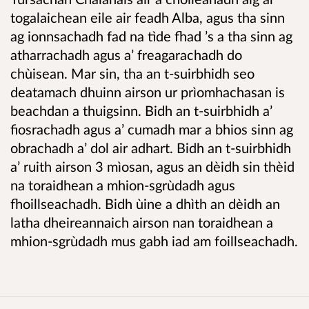
togalaichean eile air feadh Alba, agus tha sinn
ag ionnsachadh fad na tìde fhad ’s a tha sinn ag
atharrachadh agus a’ freagarachadh do
chùisean. Mar sin, tha an t-suirbhidh seo
deatamach dhuinn airson ur prìomhachasan is
beachdan a thuigsinn. Bidh an t-suirbhidh a’
fiosrachadh agus a’ cumadh mar a bhios sinn ag
obrachadh a’ dol air adhart. Bidh an t-suirbhidh
a’ ruith airson 3 mìosan, agus an dèidh sin thèid
na toraidhean a mhion-sgrùdadh agus
fhoillseachadh. Bidh ùine a dhìth an dèidh an
latha dheireannaich airson nan toraidhean a
mhion-sgrùdadh mus gabh iad am foillseachadh.