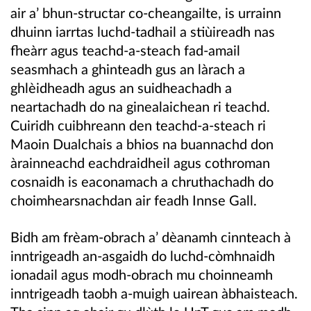
air a’ bhun-structar co-cheangailte, is urrainn
dhuinn iarrtas luchd-tadhail a stiùireadh nas
fheàrr agus teachd-a-steach fad-amail
seasmhach a ghinteadh gus an làrach a
ghlèidheadh agus an suidheachadh a
neartachadh do na ginealaichean ri teachd.
Cuiridh cuibhreann den teachd-a-steach ri
Maoin Dualchais a bhios na buannachd don
àrainneachd eachdraidheil agus cothroman
cosnaidh is eaconamach a chruthachadh do
choimhearsnachdan air feadh Innse Gall.
Bidh am frèam-obrach a’ dèanamh cinnteach à
inntrigeadh an-asgaidh do luchd-còmhnaidh
ionadail agus modh-obrach mu choinneamh
inntrigeadh taobh a-muigh uairean àbhaisteach.