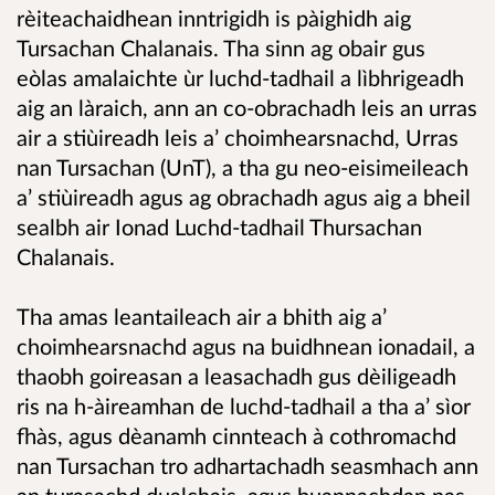
rèiteachaidhean inntrigidh is pàighidh aig
Tursachan Chalanais. Tha sinn ag obair gus
eòlas amalaichte ùr luchd-tadhail a lìbhrigeadh
aig an làraich, ann an co-obrachadh leis an urras
air a stiùireadh leis a’ choimhearsnachd, Urras
nan Tursachan (UnT), a tha gu neo-eisimeileach
a’ stiùireadh agus ag obrachadh agus aig a bheil
sealbh air Ionad Luchd-tadhail Thursachan
Chalanais.
Tha amas leantaileach air a bhith aig a’
choimhearsnachd agus na buidhnean ionadail, a
thaobh goireasan a leasachadh gus dèiligeadh
ris na h-àireamhan de luchd-tadhail a tha a’ sìor
fhàs, agus dèanamh cinnteach à cothromachd
nan Tursachan tro adhartachadh seasmhach ann
an turasachd dualchais, agus buannachdan nas