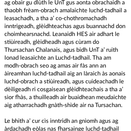
ag obair gu dlùth le UnT gus aonta obrachaidh a
thaobh frèam-obrach amalaichte luchd-tadhail a
leasachadh, a tha a’ co-chothromachadh
inntrigeadh, glèidhteachas agus buannachd don
choimhearsnachd. Leanaidh HES air adhart le
stiùireadh, glèidheadh agus cùram do
Thursachan Chalanais, agus bidh UnT a’ ruith
Ionad leasaichte an Luchd-tadhail. Tha am
modh-obrach seo ag amas air fàs ann an
àireamhan luchd-tadhail aig an làraich às aonais
luchd-obrach a stiùireadh, agus cuideachadh le
dèiligeadh ri cosgaisean glèidhteachais a tha a’
sìor fhàs, a thuilleadh air buaidhean meudaichte
aig atharrachadh gnàth-shìde air na Tursachan.
Le bhith a’ cur cìs inntridh an gnìomh agus ag
àrdachadh eòlas nas fharsainge luchd-tadhail