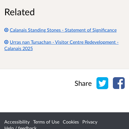
Related
Calanais Standing Stones - Statement of Significance
Urras nan Tursachan - Visitor Centre Redevelopment -
Calanais 2025
Share o
Sh
Share
Accessibility
Terms of Use
Cookies
Privacy
Help / feedback