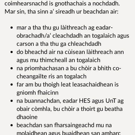
coimhearsnachd is gnothachais a nochdadh.
Mar sin, tha sinn a’ sireadh ur beachdan air:
mar a tha thu gu làithreach ag eadar-
obrachadh/a’ cleachdadh an togalaich agus
carson a tha thu ga chleachdadh
do bheachd air na cùisean làithreach ann
agus mu thimcheall an togalaich
na prìomhachasan a bu chòir a bhith co-
cheangailte ris an togalach
far am bu thoigh leat leasachaidhean is
gnìomh fhaicinn
na buannachdan, eadar HES agus UnT ag
obair còmhla, bu chòir a thoirt gu beatha
dhaoine
beachdan san fharsaingeachd mu na
molaidhean agus buaidhean san amharc