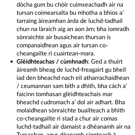
dòcha gum bu chòir cuimseachadh air na
tursan coimearsalta bu mhotha a bhios a’
tarraing àireamhan àrda de luchd-tadhail
chun na làraich aig an aon àm; bha iomradh
sònraichte air busaichean thursan is
companaidhean agus air tursan co-
cheangailte ri cuairtean-mara.
Glèidhteachas / cùmhnadh
: Ged a thuirt
àireamh bheag de luchd-freagairt gu bheil
iad den bheachd nach eil atharrachaidhean
/ ceumannan sam bith a dhìth, bha càch a’
faicinn tomhasan glèidhteachais mar
bheachd cudromach a’ dol air adhart. Bha
molaidhean sònraichte buailteach a bhith
co-cheangailte ri stad a chur air comas
luchd-tadhail air damaist a dhèanamh air na
Tursachan, agus dèanamh cinnteach à