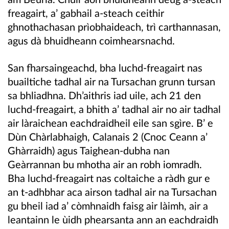
freagairt, a’ gabhail a-steach ceithir
ghnothachasan prìobhaideach, trì carthannasan,
agus dà bhuidheann coimhearsnachd.
San fharsaingeachd, bha luchd-freagairt nas
buailtiche tadhal air na Tursachan grunn tursan
sa bhliadhna. Dh’aithris iad uile, ach 21 den
luchd-freagairt, a bhith a’ tadhal air no air tadhal
air làraichean eachdraidheil eile san sgìre. B’ e
Dùn Chàrlabhaigh, Calanais 2 (Cnoc Ceann a’
Ghàrraidh) agus Taighean-dubha nan
Geàrrannan bu mhotha air an robh iomradh.
Bha luchd-freagairt nas coltaiche a ràdh gur e
an t-adhbhar aca airson tadhal air na Tursachan
gu bheil iad a’ còmhnaidh faisg air làimh, air a
leantainn le ùidh phearsanta ann an eachdraidh