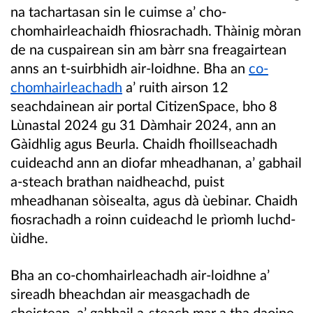
na tachartasan sin le cuimse a’ cho-
chomhairleachaidh fhiosrachadh. Thàinig mòran
de na cuspairean sin am bàrr sna freagairtean
anns an t-suirbhidh air-loidhne. Bha an
co-
chomhairleachadh
a’ ruith airson 12
seachdainean air portal CitizenSpace, bho 8
Lùnastal 2024 gu 31 Dàmhair 2024, ann an
Gàidhlig agus Beurla. Chaidh fhoillseachadh
cuideachd ann an diofar mheadhanan, a’ gabhail
a-steach brathan naidheachd, puist
mheadhanan sòisealta, agus dà ùebinar. Chaidh
fiosrachadh a roinn cuideachd le prìomh luchd-
ùidhe.
Bha an co-chomhairleachadh air-loidhne a’
sireadh bheachdan air measgachadh de
cheistean, a’ gabhail a-steach mar a tha daoine