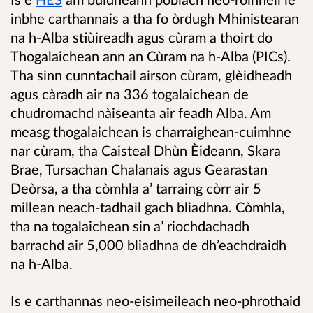
inbhe carthannais a tha fo òrdugh Mhinistearan
na h-Alba stiùireadh agus cùram a thoirt do
Thogalaichean ann an Cùram na h-Alba (PICs).
Tha sinn cunntachail airson cùram, glèidheadh
agus càradh air na 336 togalaichean de
chudromachd nàiseanta air feadh Alba. Am
measg thogalaichean is charraighean-cuimhne
nar cùram, tha Caisteal Dhùn Èideann, Skara
Brae, Tursachan Chalanais agus Gearastan
Deòrsa, a tha còmhla a’ tarraing còrr air 5
millean neach-tadhail gach bliadhna. Còmhla,
tha na togalaichean sin a’ riochdachadh
barrachd air 5,000 bliadhna de dh’eachdraidh
na h-Alba.
Is e carthannas neo-eisimeileach neo-phrothaid