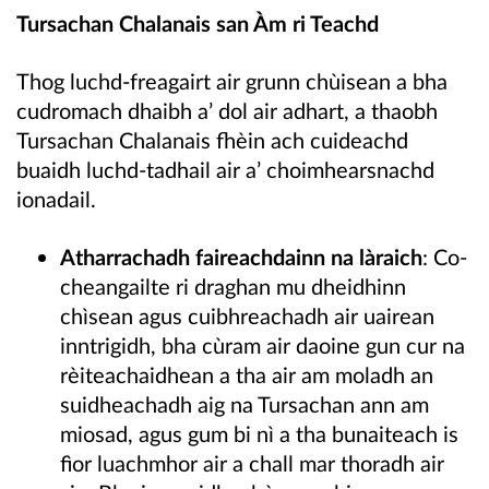
Tursachan Chalanais san Àm ri Teachd
Thog luchd-freagairt air grunn chùisean a bha
cudromach dhaibh a’ dol air adhart, a thaobh
Tursachan Chalanais fhèin ach cuideachd
buaidh luchd-tadhail air a’ choimhearsnachd
ionadail.
Atharrachadh faireachdainn na làraich
: Co-
cheangailte ri draghan mu dheidhinn
chìsean agus cuibhreachadh air uairean
inntrigidh, bha cùram air daoine gun cur na
rèiteachaidhean a tha air am moladh an
suidheachadh aig na Tursachan ann am
miosad, agus gum bi nì a tha bunaiteach is
fìor luachmhor air a chall mar thoradh air