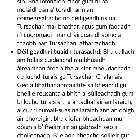
sin. Bha iomnaidh mhòr gum bi na
molaidhean a' toradh ann an
coimearsaltachd no dèiligeadh ris na
Tursachan mar bhathar, agus gum faodadh
nì cudromach mar chàirdeas dhaoine a
thaobh nan Tursachan atharrachadh.
Dèiligeadh ri buaidh turasachd
: Bha uallach
am follais cuideachd mu bhuaidh
àireamhan àrda a tha a’ sìor mheudachadh
de luchd-turais gu Tursachan Chalanais.
Ged a bhathar aontaichte sa bheachd gu
bheil e reusanta a bhith a’ sùileachadh gum
bi luchd-turais a tha a’ tadhal air an làraich,
a’ cur ri cumail-suas na làraich ann an dòigh
air choreigin, bha diofar bheachdan mun
dòigh a b’ fheàrr air an gabhadh seo a
choileanadh. B’ e aon bheachd soilleir gur