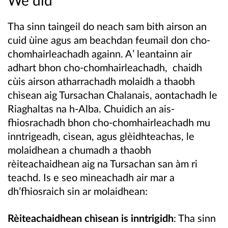
We did
Tha sinn taingeil do neach sam bith airson an
cuid ùine agus am beachdan feumail don cho-
chomhairleachadh againn. A’ leantainn air
adhart bhon cho-chomhairleachadh, chaidh
cùis airson atharrachadh molaidh a thaobh
chìsean aig Tursachan Chalanais, aontachadh le
Riaghaltas na h-Alba. Chuidich an ais-
fhiosrachadh bhon cho-chomhairleachadh mu
inntrigeadh, cìsean, agus glèidhteachas, le
molaidhean a chumadh a thaobh
rèiteachaidhean aig na Tursachan san àm ri
teachd. Is e seo mìneachadh air mar a
dh’fhiosraich sin ar molaidhean:
Rèiteachaidhean chìsean is inntrigidh
: Tha sinn