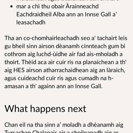
mar a chì thu obair Àrainneachd
Eachdraidheil Alba ann an Innse Gall a’
leasachadh
Tha an co-chomhairleachadh seo a' tachairt leis
gu bheil sinn airson dèanamh cinnteach gum bi
cothrom aig luchd-ùidhe air fad ais-mholadh a
thoirt. Thèid aca air cuir ris na planaichean a th'
aig HES airson atharrachaidhean aig an làraich,
agus cuideachd cuir ris agus cumadh na h-
amasan a th' againn ann an Innse Gall.
What happens next
Chan eil na tha sinn a’ moladh a dhèanamh aig
Tursachan Chalanais air a choileanadh aig ar