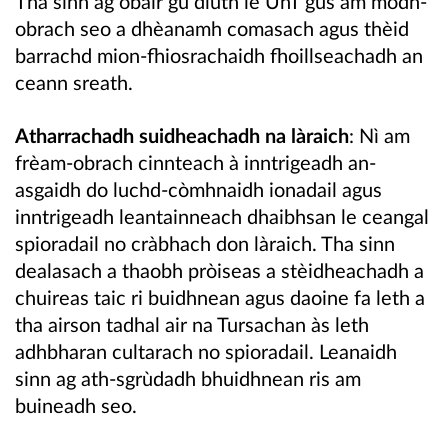
Tha sinn ag obair gu dlùth le UnT gus am modh-
obrach seo a dhèanamh comasach agus thèid
barrachd mion-fhiosrachaidh fhoillseachadh an
ceann sreath.
Atharrachadh suidheachadh na làraich
: Nì am
frèam-obrach cinnteach à inntrigeadh an-
asgaidh do luchd-còmhnaidh ionadail agus
inntrigeadh leantainneach dhaibhsan le ceangal
spioradail no cràbhach don làraich. Tha sinn
dealasach a thaobh pròiseas a stèidheachadh a
chuireas taic ri buidhnean agus daoine fa leth a
tha airson tadhal air na Tursachan às leth
adhbharan cultarach no spioradail. Leanaidh
sinn ag ath-sgrùdadh bhuidhnean ris am
buineadh seo.