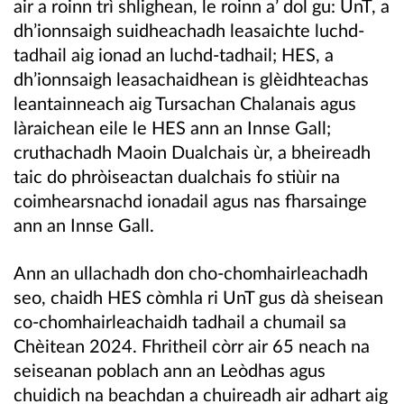
air a roinn trì shlighean, le roinn a’ dol gu:
UnT, a
dh’ionnsaigh suidheachadh leasaichte luchd-
tadhail aig ionad an luchd-tadhail;
HES, a
dh’ionnsaigh leasachaidhean is glèidhteachas
leantainneach aig Tursachan Chalanais agus
làraichean eile le HES ann an Innse Gall;
cruthachadh Maoin Dualchais ùr, a bheireadh
taic do phròiseactan dualchais fo stiùir na
coimhearsnachd ionadail agus nas fharsainge
ann an Innse Gall.
Ann an ullachadh don cho-chomhairleachadh
seo, chaidh HES còmhla ri UnT gus dà sheisean
co-chomhairleachaidh tadhail a chumail sa
Chèitean 2024. Fhritheil còrr air 65 neach na
seiseanan poblach ann an Leòdhas agus
chuidich na beachdan a chuireadh air adhart aig