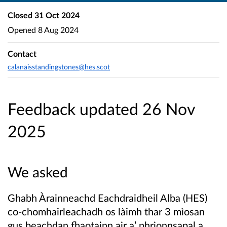
Closed
31 Oct 2024
Opened
8 Aug 2024
Contact
calanaisstandingstones@hes.scot
Feedback updated 26 Nov
2025
We asked
Ghabh
Àrainneachd
Eachdraidheil Alba (HES)
co-chomhairleachadh os làimh thar 3 mìosan
gus beachdan fhaotainn air a’ phrionnsapal a