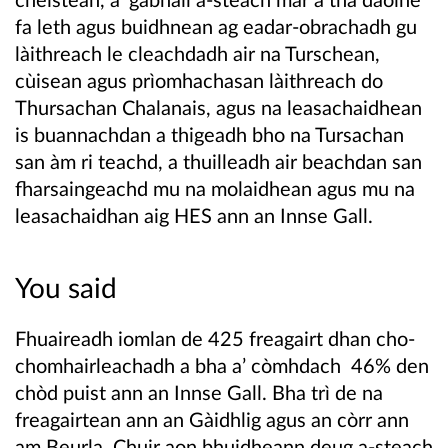
fa leth agus buidhnean ag eadar-obrachadh gu
làithreach le cleachdadh air na Turschean,
cùisean agus prìomhachasan làithreach do
Thursachan Chalanais, agus na leasachaidhean
is buannachdan a thigeadh bho na Tursachan
san àm ri teachd, a thuilleadh air beachdan san
fharsaingeachd mu na molaidhean agus mu na
leasachaidhan aig HES ann an Innse Gall.
You said
Fhuaireadh iomlan de 425 freagairt dhan cho-
chomhairleachadh a bha a’ còmhdach 46% den
chòd puist ann an Innse Gall. Bha trì de na
freagairtean ann an Gàidhlig agus an còrr ann
am Beurla. Chuir aon bhuidheann deug a-steach