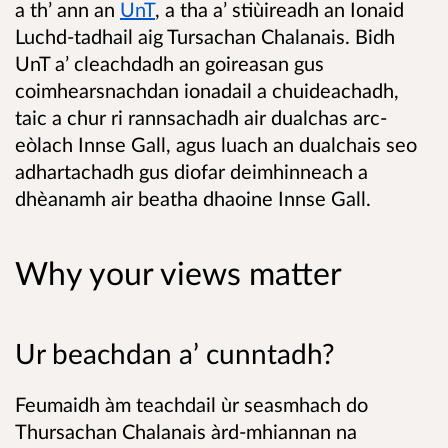
a th’ ann an
UnT
, a tha a’ stiùireadh an Ionaid
Luchd-tadhail aig Tursachan Chalanais. Bidh
UnT a’ cleachdadh an goireasan gus
coimhearsnachdan ionadail a chuideachadh,
taic a chur ri rannsachadh air dualchas arc-
eòlach Innse Gall, agus luach an dualchais seo
adhartachadh gus diofar deimhinneach a
dhèanamh air beatha dhaoine Innse Gall.
Why your views matter
Ur beachdan a’ cunntadh?
Feumaidh àm teachdail ùr seasmhach do
Thursachan Chalanais àrd-mhiannan na