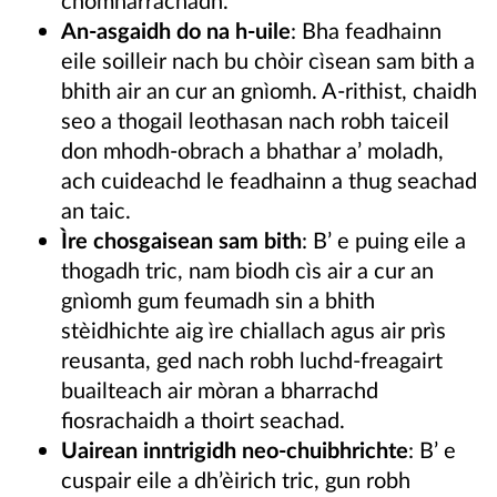
An-asgaidh do na h-uile
: Bha feadhainn
eile soilleir nach bu chòir cìsean sam bith a
bhith air an cur an gnìomh. A-rithist, chaidh
seo a thogail leothasan nach robh taiceil
don mhodh-obrach a bhathar a’ moladh,
ach cuideachd le feadhainn a thug seachad
an taic.
Ìre chosgaisean sam bith
: B’ e puing eile a
thogadh tric, nam biodh cìs air a cur an
gnìomh gum feumadh sin a bhith
stèidhichte aig ìre chiallach agus air prìs
reusanta, ged nach robh luchd-freagairt
buailteach air mòran a bharrachd
fiosrachaidh a thoirt seachad.
Uairean inntrigidh neo-chuibhrichte
: B’ e
cuspair eile a dh’èirich tric, gun robh