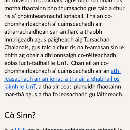
motha fhaotainn bho thurasachd gus taic a chur
ris a’ choimhearsnachd ionadail. Tha an co-
chomhairleachadh a’ cuimseachadh air
atharrachaidhean san amharc a thaobh
inntrigeadh agus pàigheadh aig Tursachan
Chalanais, gus taic a chur ris na h-amasan sin le
bhith ag obair a dh’ionnsaigh co-rèiteachadh
eòlas luch-tadhail le UnT. Chan eil an co-
chomhairleachadh a’ cuimseachadh air an
ath-
leasachadh air an ionad a tha air a ghabhail os
làimh le UnT
, a tha air cead planaidh fhaotainn
mar-thà agus a tha fo leasachadh gu làithreach.
Cò Sinn?
Is e
HES
am buidheann poblach neo-roinneil le