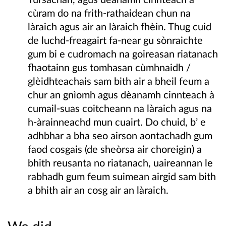
cùram do na frith-rathaidean chun na
làraich agus air an làraich fhèin. Thug cuid
de luchd-freagairt fa-near gu sònraichte
gum bi e cudromach na goireasan riatanach
fhaotainn gus tomhasan cùmhnaidh /
glèidhteachais sam bith air a bheil feum a
chur an gnìomh agus dèanamh cinnteach à
cumail-suas coitcheann na làraich agus na
h-àrainneachd mun cuairt. Do chuid, b’ e
adhbhar a bha seo airson aontachadh gum
faod cosgais (de sheòrsa air choreigin) a
bhith reusanta no riatanach, uaireannan le
rabhadh gum feum suimean airgid sam bith
a bhith air an cosg air an làraich.