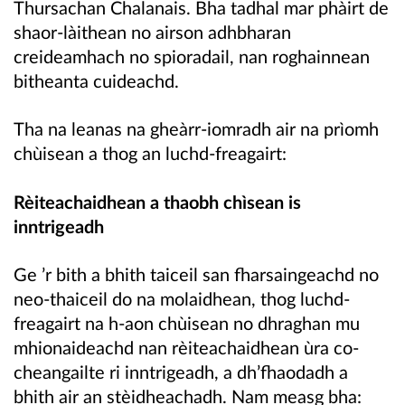
Thursachan Chalanais. Bha tadhal mar phàirt de
shaor-làithean no airson adhbharan
creideamhach no spioradail, nan roghainnean
bitheanta cuideachd.
Tha na leanas na gheàrr-iomradh air na prìomh
chùisean a thog an luchd-freagairt:
Rèiteachaidhean a thaobh chìsean is
inntrigeadh
Ge ’r bith a bhith taiceil san fharsaingeachd no
neo-thaiceil do na molaidhean, thog luchd-
freagairt na h-aon chùisean no dhraghan mu
mhionaideachd nan rèiteachaidhean ùra co-
cheangailte ri inntrigeadh, a dh’fhaodadh a
bhith air an stèidheachadh. Nam measg bha: