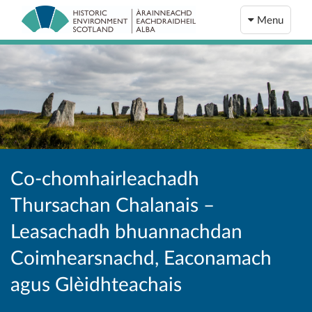
Menu
Co-chomhairleachadh
Thursachan Chalanais –
Leasachadh bhuannachdan
Coimhearsnachd, Eaconamach
agus Glèidhteachais