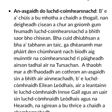
An-asgaidh do luchd-coimhearsnachd
: B’ e
a’ chùis a bu mhotha a chaidh a thogail, nan
deigheadh cìsean a chur an gnìomh gum
feumadh luchd-coimhearsnachd a bhith
saor bho chìsean. Bha cuid dhiubhsan a
bha a’ tabhann an taic, ga dhèanamh mar
phàirt den chùmhnant nach biodh aig
muinntir na coimhearsnachd ri pàigheadh
airson tadhal air na Tursachan. A thaobh
mar a dh’fhaodadh an cothrom an-asgaidh
sin a bhith air ainmeachadh, b’ e luchd-
còmhnaidh Eilean Leòdhais, air a leantainn
le luchd-còmhnaidh Innse Gall agus an uair
sin luchd-còmhnaidh Leòdhais agus na
Hearadh, na sgìrean a bu thrice a chaidh a
chomharrachadh.